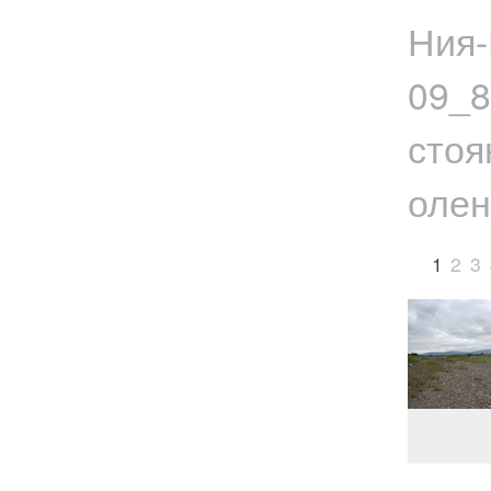
Ния-
09_8
стоя
олен
1
2
3