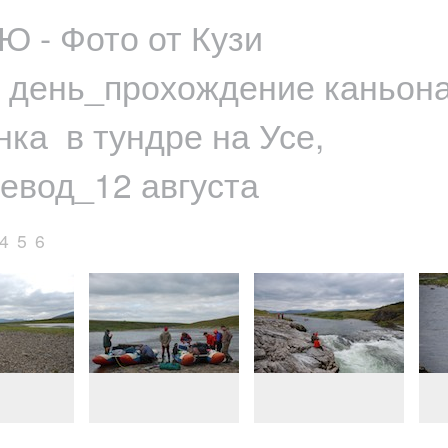
Ю - Фото от Кузи
 день_прохождение каньона
нка в тундре на Усе,
евод_12 августа
4
5
6